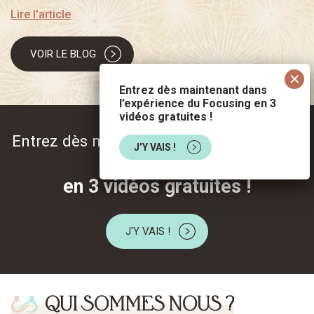
Lire l'article
VOIR LE BLOG
Entrez dès maintenant dans
l’expérience du Focusing en 3
vidéos gratuites !
Entrez dès maintenant dans l’expérience
J’Y VAIS !
du Focusing
en 3 vidéos gratuites !
J'Y VAIS !
QUI SOMMES NOUS ?