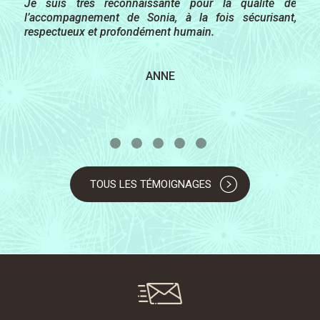
plus authentique à soi et aux autres.
Je suis très reconnaissante pour la qualité de
Je recommande ce parcours à toute personne qui
l’accompagnement de Sonia, à la fois sécurisant,
CAROLINE
souhaite approfondir son écoute intérieure et découvrir
respectueux et profondément humain.
VÉRONIQUE
une pratique concrète, respectueuse, accessible et
profondément vivante.
ANNE
EUGÉNIE
TOUS LES TÉMOIGNAGES