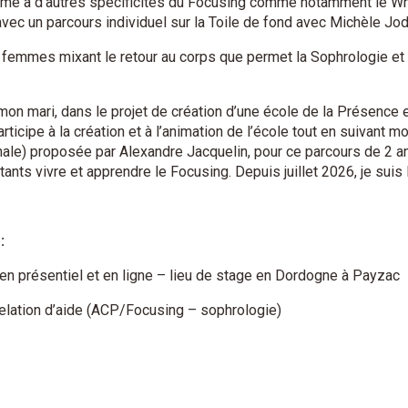
rme à d’autres spécificités du Focusing comme notamment le W
avec un parcours individuel sur la Toile de fond avec Michèle Jod
 femmes mixant le retour au corps que permet la Sophrologie et 
 mon mari, dans le projet de création d’une école de la Présence 
rticipe à la création et à l’animation de l’école tout en suivant 
ionale) proposée par Alexandre Jacquelin, pour ce parcours de 2 a
ants vivre et apprendre le Focusing. Depuis juillet 2026, je suis 
:
 en présentiel et en ligne – lieu de stage en Dordogne à Payzac
relation d’aide (ACP/Focusing – sophrologie)