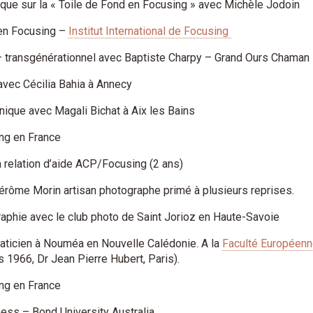
fique sur la « Toile de Fond en Focusing » avec Michèle Jodoin
 en Focusing –
Institut International de Focusing
 transgénérationnel avec Baptiste Charpy – Grand Ours Chaman
avec Cécilia Bahia à Annecy
ique avec Magali Bichat à Aix les Bains
ng en France
a relation d’aide ACP/Focusing (2 ans)
rôme Morin artisan photographe primé à plusieurs reprises.
graphie avec le club photo de Saint Jorioz en Haute-Savoie
ticien à Nouméa en Nouvelle Calédonie. A la
Faculté Européenn
 1966, Dr Jean Pierre Hubert, Paris).
ng en France
ess – Bond University Australia