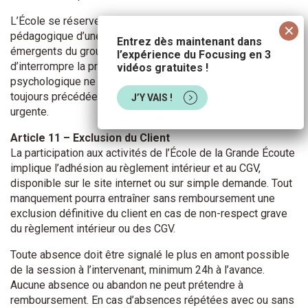
L’École se réserve le droit d’ajuster le déroulement
pédagogique d’une prestation en fonction des besoins
Entrez dès maintenant dans
émergents du groupe. L’intervenant se réserve le droit
l’expérience du Focusing en 3
d’interrompre la prestation si les conditions de sécurité
vidéos gratuites !
psychologique ne sont plus réunies. Cette décision sera
toujours précédée d’un échange, sauf en cas de situation
J’Y VAIS !
urgente.
Article 11 – Exclusion du Client
La participation aux activités de l’École de la Grande Écoute
implique l’adhésion au règlement intérieur et au CGV,
disponible sur le site internet ou sur simple demande. Tout
manquement pourra entraîner sans remboursement une
exclusion définitive du client en cas de non-respect grave
du règlement intérieur ou des CGV.
Toute absence doit être signalé le plus en amont possible
de la session à l’intervenant, minimum 24h à l’avance.
Aucune absence ou abandon ne peut prétendre à
remboursement. En cas d’absences répétées avec ou sans