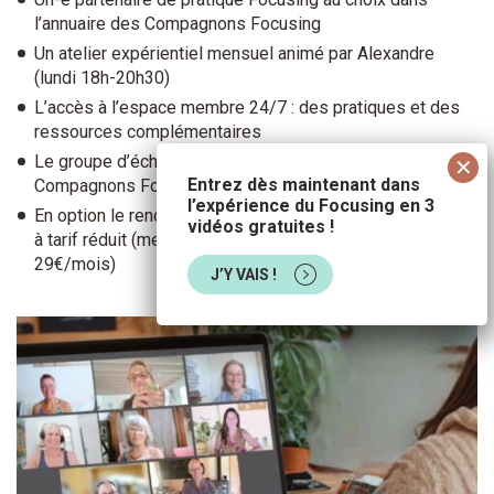
l’annuaire des Compagnons Focusing
Un atelier expérientiel mensuel animé par Alexandre
(lundi 18h-20h30)
L’accès à l’espace membre 24/7 : des pratiques et des
ressources complémentaires
Le groupe d’échanges dédié à la Communauté des
Entrez dès maintenant dans
Compagnons Focusing
l’expérience du Focusing en 3
En option le rendez-vous hebdomadaire
Pause Présence
vidéos gratuites !
à tarif réduit (mercredi 12h30-13h, 19€/mois au lieu de
29€/mois)
J’Y VAIS !