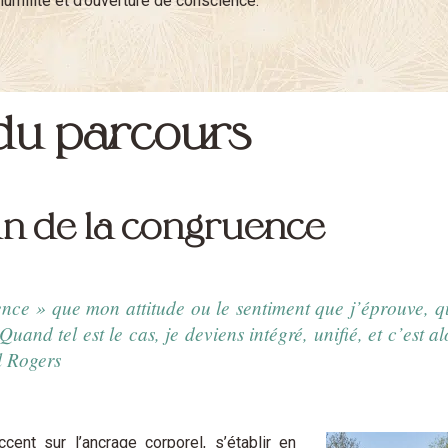
’humilité et d’ouverture de conscience.
u parcours
min de la congruence
ce » que mon attitude ou le sentiment que j’éprouve, que
uand tel est le cas, je deviens intégré, unifié, et c’est al
l Rogers
ent sur l’ancrage corporel, s’établir en