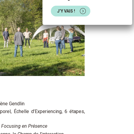
J’Y VAIS !
gène Gendlin
el, Échelle d’Experiencing, 6 étapes,
e
Focusing en Présence