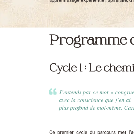
apprentissage expérientiel, spiralaire, d
Programme d
Cycle 1 : Le che
J’entends par ce mot « congruen
avec la conscience que j’en ai. Q
plus profond de moi-même. Car
Ce premier cycle du parcours met l’acc