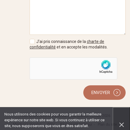
J'ai pris connaissance de la
charte de
confidentialité
et en accepte les modalités.
ENVOYER
Nous utilisons des cookies pour vous garantir la meilleure
Tous droits réservés L'École de la Grande Écoute 2026
expérience sur notre site web. Si vous continuez à utiliser ce
Mentions légales
CGV
Règlement intérieur
Plan du site
site, nous supposerons que vous en êtes satisfait.