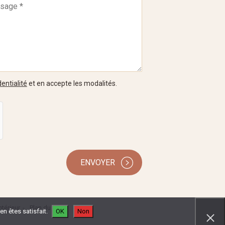
entialité
et en accepte les modalités.
ENVOYER
térieur
Plan du site
n êtes satisfait.
OK
Non