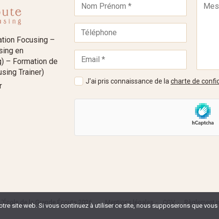
ation Focusing –
using en
) – Formation de
sing Trainer)
J'ai pris connaissance de la
charte de confid
r
L'École de la Grande Écoute 2026
Mentions légales
CGV
Règlement in
tre site web. Si vous continuez à utiliser ce site, nous supposerons que vous e