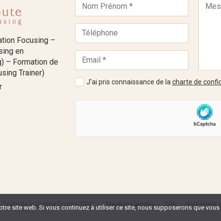
ation Focusing –
using en
) – Formation de
sing Trainer)
J'ai pris connaissance de la
charte de confid
r
L'École de la Grande Écoute 2026
Mentions légales
CGV
Règlement in
tre site web. Si vous continuez à utiliser ce site, nous supposerons que vous e