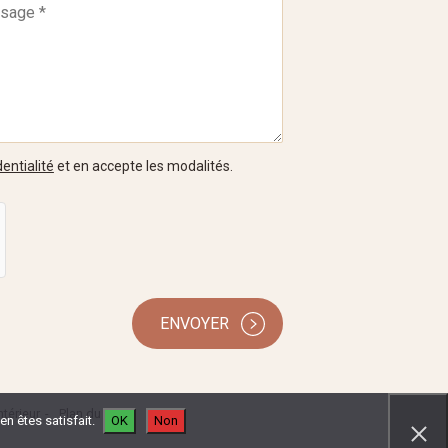
entialité
et en accepte les modalités.
ENVOYER
térieur
Plan du site
n êtes satisfait.
OK
Non