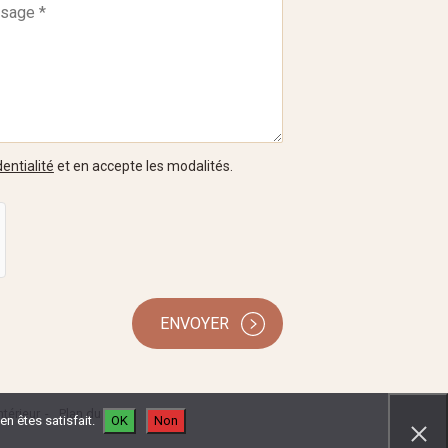
entialité
et en accepte les modalités.
ENVOYER
térieur
Plan du site
n êtes satisfait.
OK
Non