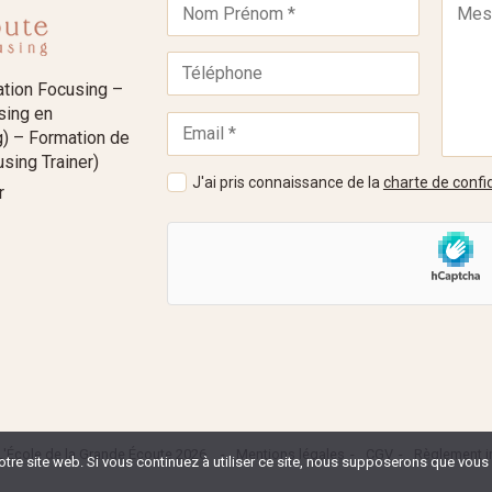
ation Focusing –
using en
) – Formation de
sing Trainer)
J'ai pris connaissance de la
charte de confid
r
L'École de la Grande Écoute 2026
Mentions légales
CGV
Règlement in
tre site web. Si vous continuez à utiliser ce site, nous supposerons que vous e