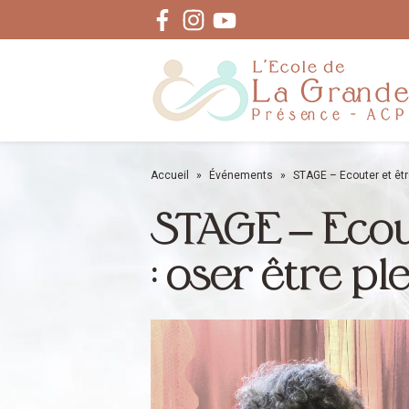
Facebook
Instagram
Youtube
Accueil
»
Événements
»
STAGE – Ecouter et êtr
STAGE – Ecout
: oser être pl