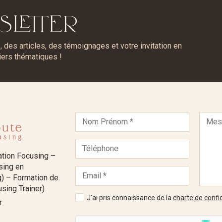
SLETTER
des articles, des témoignages et votre invitation en
iers thématiques !
ation Focusing –
using en
) – Formation de
sing Trainer)
J'ai pris connaissance de la
charte de confid
r