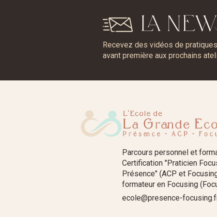
LA NEW
Recevez des vidéos de pratiques, 
avant première aux prochains atel
Parcours personnel et form
Certification "Praticien Foc
Présence" (ACP et Focusing
formateur en Focusing (Focu
ecole@presence-focusing.f